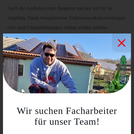
Auch das Ausheben einer Baugrube machen wir für Sie
sorgfältig. Damit beispielsweise Telekommunikationsleitungen
oder auch Glasfaserleitungen verlegt werden können.
Anschließend stellen wir eine ebene Oberfläche wieder her.
Dazu gehört:
Ausheben der Baugrube
Arbeitsräume berechnen
Abstützen der Arbeitsräume / Baugrube
Arbeitsräume / Baugrube verfüllen
Wir suchen Facharbeiter
für unser Team!
Mehr dazu >>